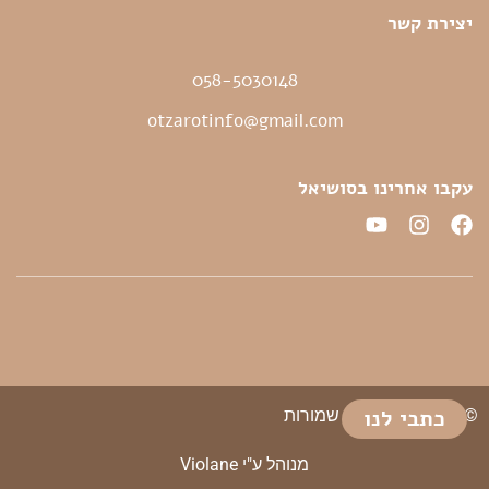
יצירת קשר
058-5030148
otzarotinfo@gmail.com
עקבו אחרינו בסושיאל
כתבי לנו
© 2026 כל הזכויות שמורות
מנוהל ע"י Violane