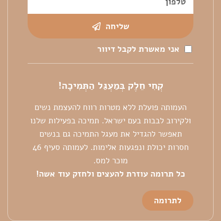
שליחה
אני מאשרת לקבל דיוור
קְחִי חֵלֶק בְּמַעְגַּל הַתְּמִיכָה!
העמותה פועלת ללא מטרות רווח להעצמת נשים
ולקירוב לבבות בעם ישראל. תמיכה בפעילות שלנו
תאפשר להגדיל את מעגל התמיכה גם בנשים
חסרות יכולת ונפגעות אלימות. לעמותה סעיף 46
מוכר למס.
כל
תרומה עוזרת להעצים ולחזק עוד אשה!
לתרומה