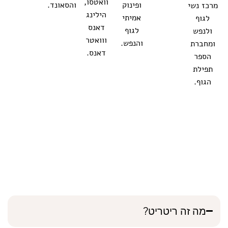
וואטסו,
ופינוק
והסאונד.
מרכז נשי
הילינג
אמיתי
לגוף
דאנס
לגוף
ולנפש
ווואטר
והנפש.
ומחברת
דאנס.
הספר
תפילת
הגוף.
מה זה ריטריט?