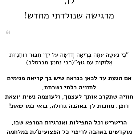
לו,
מרגישה שנולדתי מחדש!
"כִּי נַעֲשֶׂה עַתָּה בְּרִיאָה חֲדָשָׁה עַל יְדֵי חִבּוּר רוּחָנִיּוּת
אֱלוֹקוּת עִם גּוּף"(רבי נחמן מברסלב)
אם הגעת עד לכאן כנראה שיש בך קריאה פנימית
לחוויה בלתי נשכחת,
חוויה שתקרב אותך לעצמך, ולעוצמה נשית יוצאת
דופן. מחכות לך באהבה גדולה, בואי כמו שאת!
הריטריט וכל התפילות ואנרגיות המרפא שבו,
מוקדשים באהבה לריפוי
כל הפצועים/ת במלחמה