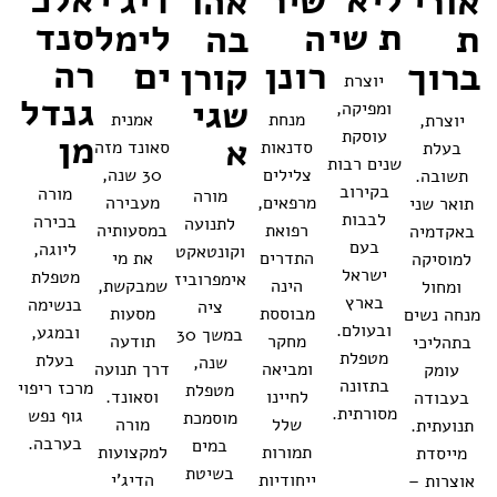
ליא
אלכ
שיר
דיג'י
אורי
אהו
ת שי
סנד
ה
לימל
ת
בה
רה
רונן
ים
ברוך
קורן
יוצרת
גנדל
שגי
ומפיקה,
מנחת
אמנית
יוצרת,
עוסקת
מן
א
סדנאות
סאונד מזה
בעלת
שנים רבות
צלילים
30 שנה,
תשובה.
בקירוב
מורה
מורה
מרפאים,
מעבירה
תואר שני
לבבות
בכירה
לתנועה
רפואת
במסעותיה
באקדמיה
בעם
ליוגה,
וקונטאקט
התדרים
את מי
למוסיקה
ישראל
מטפלת
אימפרוביז
הינה
שמבקשת,
ומחול
בארץ
בנשימה
ציה
מבוססת
מסעות
מנחה נשים
ובעולם.
ובמגע,
במשך 30
מחקר
תודעה
בתהליכי
מטפלת
בעלת
שנה,
ומביאה
דרך תנועה
עומק
בתזונה
מרכז ריפוי
מטפלת
לחיינו
וסאונד.
בעבודה
מסורתית.
גוף נפש
מוסמכת
שלל
מורה
תנועתית.
בערבה.
במים
תמורות
למקצועות
מייסדת
בשיטת
ייחודיות
הדיג'י
אוצרות –