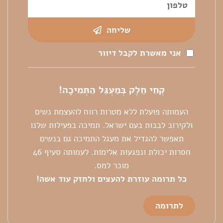
שליחה
אני מאשרת לקבל דיוור
קְחִי חֵלֶק בְּמַעְגַּל הַתְּמִיכָה!
העמותה פועלת ללא מטרות רווח להעצמת נשים
ולקירוב לבבות בעם ישראל. תמיכה בפעילות שלנו
תאפשר להגדיל את מעגל התמיכה גם בנשים
חסרות יכולת ונפגעות אלימות. לעמותה סעיף 46
מוכר למס.
כל
תרומה עוזרת להעצים ולחזק עוד אשה!
לתרומה