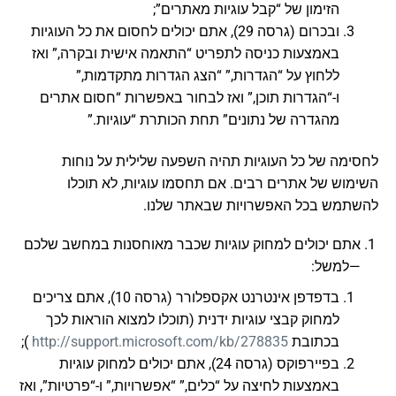
הזימון של “קבל עוגיות מאתרים”;
ובכרום (גרסה 29), אתם יכולים לחסום את כל העוגיות
באמצעות כניסה לתפריט “התאמה אישית ובקרה,” ואז
ללחוץ על “הגדרות,” “הצג הגדרות מתקדמות,”
ו-“הגדרות תוכן,” ואז לבחור באפשרות “חסום אתרים
מהגדרה של נתונים” תחת הכותרת “עוגיות.”
לחסימה של כל העוגיות תהיה השפעה שלילית על נוחות
השימוש של אתרים רבים. אם תחסמו עוגיות, לא תוכלו
להשתמש בכל האפשרויות שבאתר שלנו.
אתם יכולים למחוק עוגיות שכבר מאוחסנות במחשב שלכם
—למשל:
בדפדפן אינטרנט אקספלורר (גרסה 10), אתם צריכים
למחוק קבצי עוגיות ידנית (תוכלו למצוא הוראות לכך
בכתובת
http://support.microsoft.com/kb/278835
);
בפיירפוקס (גרסה 24), אתם יכולים למחוק עוגיות
באמצעות לחיצה על “כלים,” “אפשרויות,” ו-“פרטיות”, ואז