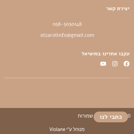
יצירת קשר
058-5030148
otzarotinfo@gmail.com
עקבו אחרינו בסושיאל
כתבי לנו
© 2026 כל הזכויות שמורות
מנוהל ע"י Violane