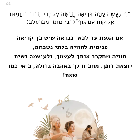
"כִּי נַעֲשֶׂה עַתָּה בְּרִיאָה חֲדָשָׁה עַל יְדֵי חִבּוּר רוּחָנִיּוּת
אֱלוֹקוּת עִם גּוּף"(רבי נחמן מברסלב)
אם הגעת עד לכאן כנראה שיש בך קריאה
פנימית לחוויה בלתי נשכחת,
חוויה שתקרב אותך לעצמך, ולעוצמה נשית
יוצאת דופן. מחכות לך באהבה גדולה, בואי כמו
שאת!