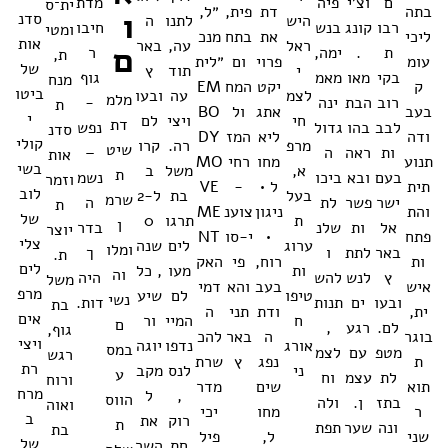
ם
וצ'י
פיה
מדת
ית־ס
בתה
דת
פית,
״ל,
ו
סדנ
היש
לתנו
ה
רבו
קונג
בנש
חיבו
ומטי
ליכי
את
בתח
מנכ
אות
ראל
עה,
באר
ם
ת
.
ימה,
ר
ת,
עומ
פרוי
ום
״לית
של
י
תוד
ץ
בקי
מאו
מאמ
גוף
מנח
ק
יקט
המח
EM
ביטו
לצמ
עה
ובעו
מלמ
רוב
הבת
ינה
-
ת
בעב
אתג
ול
BO
י
חי
ויצי
לם
דת
לבב
בהו
גדול
נפש
סדנ
ודה
ליא
המז
DY
קולי
מרפ
רה.
קרו
שיט
ות
ראה
ה
–
אות
תנוע
מחו
רחי
MO
בשי
א,
משל
ב
ת
בעם
ובא
ביכו
נשמ
וזמר
תית
ל •
-
VE
לוב
בעל
בת
ל-2
שרמ
ישר
פשר
לת
ה
ת
והת
ניגון
צוענ
ME
של
ת
תרגו
0
ן
אל
ות
שלנ
בדר
יוצר
פתח
•
י-סו
NT
צלי
ערוג
לים
שנה
ומלו
באר
לתת
ו
ך
ת.
ות
רוח,
פי
האק
לים
ות
מעו
, כל
וה
ץ
לנש
להש
היה
משל
איש
בעב
והא
דמי
מרפ
טיפו
לם
שיע
נשי
ובעו
ים
תנות
דות.
בת
ית,
ודת
תני
ה
אים
ח
המיי
ור
ם
לם.
רגע
,
גוף,
בוגר
ה
באר
להכ
ויצי
אורג
נדפו
יוגה
במס
מטפ
עם
לצמ
רגש
ת
נפג
ץ
שרת
רת
ני
לנס
מקב
ע
לת
עצמ
וח
ורוח
תוא
שים
מדר
מרח
,
ל
הווס
בתז
ן.
ולה
ואוה
ר
מחו
יכי
ב
רוק
את
ת
ונה
שער
תפת
בת
שני
ל,
פיל
של
חת
השר