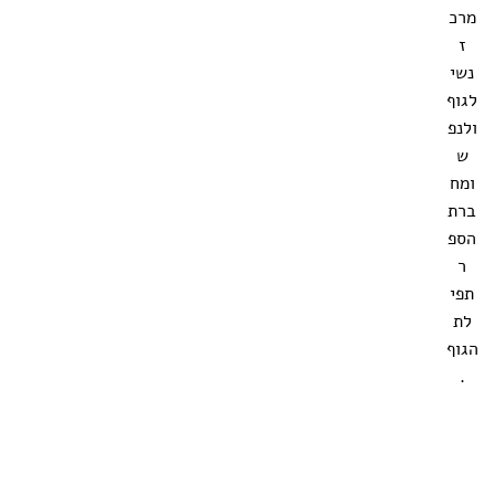
מרכ
ז
נשי
לגוף
ולנפ
ש
ומח
ברת
הספ
ר
תפי
לת
הגוף
.