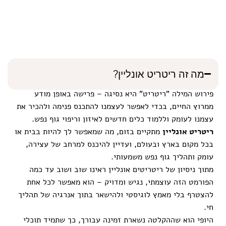
מה זה ריטריט אונליין?
פירוש המילה "ריטריט" היא נסיגה – פרישה באופן מודע
ממרוץ החיים, בכדי לאפשר לעצמנו להתכנס פנימה ולהכיר את
עצמנו לעומק וללמוד כלים חדשים לאיזון וריפוי גוף נפש.
ריטריט אונליין
מתקיים בזום, מה שמאפשר לך להיות בבית או
בכל מקום בארץ ובעולם, ועדיין להיכנס למרחב של עצירה,
עומק ותהליך גוף נפש משמעותי.
מתוך ניסיון של ריטריטים אונליין ראינו שוב ושוב עד כמה
הפורמט הזה עוצמתי, נגיש ומדויק – הוא מאפשר לכל אחת
להצטרף בלי מאמץ לוגיסטי ולהישאר בתוך אנרגיה של תהליך
חי.
היופי הוא שההקלטה נשארת זמינה עבורך, כך שתמיד תוכלי