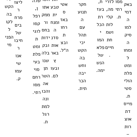
שלה
מסו
לזרי
ח,
ליצו
באק
חקר
אטי
הקש
טבע
אתו
ן,
רתי
מה,
בעז
ר
דמי
תנוע
ס
בה
ית
ממק
רפל
ת.
קלי
רת
מרח
ה
ה
באז
לקו
ומנח
ור
קסו
לות
הכל
בים
למו
עם
רחו
ל
ה
בחס
לוגי
ושמ
י
של
סיק
תהל
ת
הפני
סדנ
ידות
ת
חת
המו
חיבו
ה
יכי
ובצ
מי
אות
ובק
ומט
חיים
פלא
ר
ומחו
הקש
ה״ל.
באר
בלה
פלת
.
של
אנו
ל
בה
ץ
שנו
בעי
הנש
שי
ומט
וחש
ובעו
תן
סוי
ימה.
עמו
פלת
יבה
לם.
השר
רחם
ק.
הולי
הכר
אה
מסו
סטי
תית.
והכו
רתי.
ת.
ונה
מייס
למת
דת
רגל
אוצ
ת.
רות
–