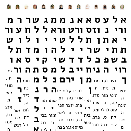
א
ל
ע
ס
א
א
נ
מ
מ
ג
ש
ר
ר
מ
ור
י
נ
וז
ס
ור
ט
ור
א
ל
ל
ח
ע
ור
י
א
ת
ן
ת
ל
ל
ט
י
י
ו
ל
ו
ש
ת
ת
י
ש
ר
י
י
ל
ה
ו
מ
ד
ת
ל
ב
ש
פ
כ
ל
ד
ד
ש
י
ק
י
ס
א
ו
רו
י
ה
ני
ח
יי
ב
ל
מ
ס
ת
ה
ור
זמר
ך
מ
ן
יר
ם
נ
ל
מ
ה
ת ,
יוצר
רקד
מנח
תומ
מוזי
ן
ה
ר
נ
ר
ת
נית.
ת
כת
יוצר
כורי
רקד
מייס
קאי
ומפי
מור
סדנ
ליד
ד
ז
ת
אוגר
נית
דת
ת
מקי
אומנ
מור
קה,
ה
אות
ה,
ומנח
פית
יוצר
הפי
ל
ויוצ
מת
ית
ה
עוס
לרלי
ומט
לומ
מטפ
ה
ויוצ
ת
לאט
רת,
בית
ומור
בכי
ב
קת
ס,
פלת
דת
לת
נשי
רת,
וכור
יס
מנח
הספ
ת
רה
שני
יוגה
בתר
ומל
רגש
א
ם
מייס
אוגר
בצה
ה
ר
דרך
ליוג