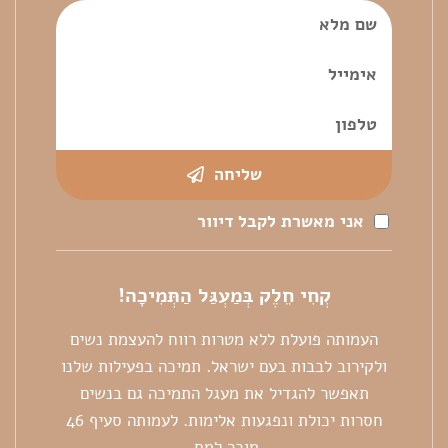
שליחה
אני מאשרת לקבל דיוור
קְחִי חֵלֶק בְּמַעְגַּל הַתְּמִיכָה!
העמותה פועלת ללא מטרות רווח להעצמת נשים
ולקירוב לבבות בעם ישראל. תמיכה בפעילות שלנו
תאפשר להגדיל את מעגל התמיכה גם בנשים
חסרות יכולת ונפגעות אלימות. לעמותה סעיף 46
מוכר למס.