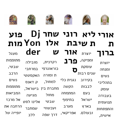
רוני
שחר
Dj
ליא
פוע
אורי
בת
אלו
Yon
ת שי
מות
ת
אור
ש
der
ברוך
יוצרת
מעגל
פרנ
ומפיקה,
מתופפות
רקדנית,
מובילה
יוצרת
ס
עוסקת
שבטי,
כוראוגרפי
במרחבי
ומנחה
שנים רבות
הרכב
ת ומורה
האקסטטי
נשים
בקירוב
נגנית כלי
נשים
למחול,
ק דאנס
בתהליכי
לבבות
הקשה
מתופפות
מחברת בין
בישראל,
עומק
בעם
המתמחה
המביאות
מחול
מגיעה
בעבודה
ישראל
בתיפוף
אל מרכז
שבטי
אלינו לסט
תנועתית
בארץ
מערב
הרחבה את
ועכשווי
שמחבר
והתפתחות
ובעולם.
אפריקאי,
יופייה של
דרך שפה
ללב
אישית,