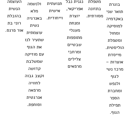
מטפלת
נגנית נבל
העוצמה
תנועתית
ולנשמה
בוגרת
בתזונה
אפריקאי,
הנשית
אישית
מלא
תואר שני
מסורתית.
יוצרת
בהובלת
וייחודית.
באנרגיה
באקדמיה
ומנחת
רוני בת
נשית
למוסיקה
מעגלי
אור פרנס.
עוצמתית
ומחול
מתופפות
שתעיר לנו
ומטפלת
שבטיים
את הגוף
הוליסטית.
ומרחבי
עם מוזיקה
מייסדת
צלילים
שמשלבת
אוצרות –
מרפאים
קדושה
מרכז נשי
וקצב גבוה
לגוף
לחוויה
ולנפש
מרפאה
ומחברת
אנרגטית
הספר
וסוחפת.
תפילת
הגוף.