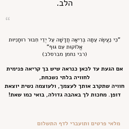
הלב.
"כִּי נַעֲשֶׂה עַתָּה בְּרִיאָה חֲדָשָׁה עַל יְדֵי חִבּוּר רוּחָנִיּוּת
אֱלוֹקוּת עִם גּוּף"
(רבי נחמן מברסלב)
אם הגעת עד לכאן כנראה שיש בך קריאה פנימית
לחוויה בלתי נשכחת,
חוויה שתקרב אותך לעצמך, ולעוצמה נשית יוצאת
דופן. מחכות לך באהבה גדולה, בואי כמו שאת!
מלאי פרטים ותועברי לדף התשלום