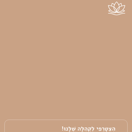
הִצְטָרְפִי לַקְּהִלָּה שֶׁלָּנוּ!