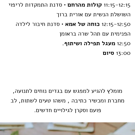
11:15-12:15
קולות מהרחם
• סדנת התמקדות לריפוי
השושלת הנשית עם אורית ברוך
12:15-12:50
כוחה של אמא
• סדנת חיבור לילדה
הפנימית עם תהל שרה בראומן
12:50
מעגל תפילה ושיתוף.
13:00
סיום
מומלץ להגיע למפגש עם בגדים נוחים לתנועה,
מחברת ומכשיר כתיבה , משהו טעים לשתות, לב
פועם וסקרן לגילויים חדשים.