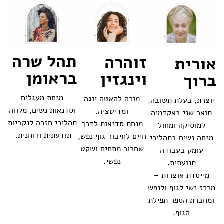
תהל שרה
זוהרה
אורית
בראומן
וינגזין
ברוך
מנחת מעגלים
מורה להאטה יוגה
יוצרת, בעלת תשובה.
וסדנאות נשים, מלווה
ומדיטציה.
תואר שני באקדמיה
תהליכי חזרה לנקביות
מנחת סדנאות לדרך
למוסיקה ומחול
תודעתית ורוחנית.
חיים לחיבור גוף נפש,
מנחה נשים בתהליכי
שחרור מתחים ושקט
עומק בעבודה
נפשי.
תנועתית.
מייסדת אוצרות –
מרכז נשי לגוף ולנפש
ומחברת הספר תפילת
הגוף.