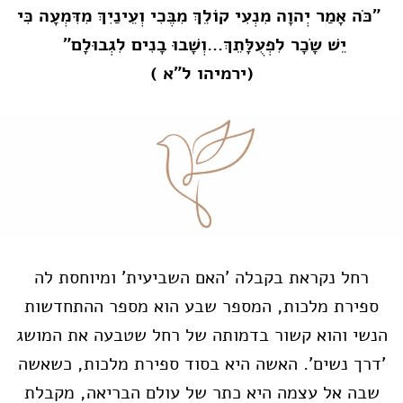
"כֹּה אָמַר יְהוָה מִנְעִי קוֹלֵךְ מִבֶּכִי וְעֵינַיִךְ מִדִּמְעָה
כִּי
יֵשׁ שָׂכָר לִפְעֻלָּתֵךְ…
וְשָׁבוּ בָנִים לִגְבוּלָם"
(ירמיהו ל"א )
רחל נקראת בקבלה 'האם השביעית' ומיוחסת לה
ספירת מלכות, המספר שבע הוא מספר ההתחדשות
הנשי והוא קשור בדמותה של רחל שטבעה את המושג
'דרך נשים'. האשה היא בסוד ספירת מלכות, כשאשה
שבה אל עצמה היא כתר של עולם הבריאה, מקבלת