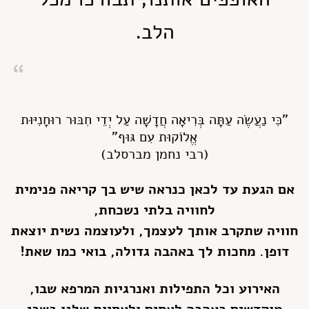
הלב.
"כִּי נַעֲשֶׂה עַתָּה בְּרִיאָה חֲדָשָׁה עַל יְדֵי חִבּוּר רוּחָנִיּוּת
אֱלוֹקוּת עִם גּוּף"
(רבי נחמן מברסלב)
אם הגעת עד לכאן כנראה שיש בך קריאה פנימית
לחוויה בלתי נשכחת,
חוויה שתקרב אותך לעצמך, ולעוצמה נשית יוצאת
דופן. מחכות לך באהבה גדולה, בואי כמו שאת!
האירוע וכל התפילות ואנרגיות המרפא שבו,