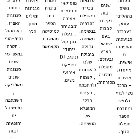
סדנאות
וזמרת
ויוצרת
ומנחה
מוסיקאי
שנים
בתחום
בכירה
בוגרת
מנגינות
נשים
ת ויוצרת
רבות
סגנונות
ומטפלת
בית
ומילים
בתהליכי
צעירה
בקירוב
האפרו,
בתרפיה
הספר
מתוך
עומק
ומבטיחה
לבבות
דאנסהול
בנשימה,
למוסיקה
הלב
בעבודה
, בעלת
בעם
והיפ-הופ
מאמינה
מהמזרח
תנועתית
גוון קול
ישראל
. חקרה
גדולה
מקאמאת
והתפתחו
ייחודי
בארץ
במשך 10
ביכולת
ת
ונוגע, DJ
ובעולם.
שנים
שלנו
אישית,
ומפיקת
מטפלת
סגנונות
להשתנות
מייסדת
אירועי
בתזונה
שונים
, לצמוח
אוצרות
נשים.
מסורתית.
מאפריקה
ולהתפתח
– מרכז
,
, בעזרת
נשי לגוף
השתתפה
הכלי
ולנפש
בפסטיבל
המופלא
ומחברת
ים
של
הספר
והופעות
הנשימה.
תפילת
רבות
הגוף.