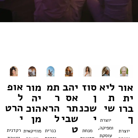
אופ
סוז
תמ
ליא
יהב
מור
אור
ל
ן
ר
ת
אס
יה
ית
הרט
שכנ
הרא
שי
תר
הוכ
ברו
י
י
ל
שבי
מן
ך
יוצרת
ט
ומפיקה,
רקדנית
מנחת
כנרית
מוזיקאית
יוצרת
עוסקת
ויוצרת