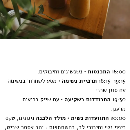
18:00
התכנסות
• נשנשונים וחיבוקים.
18:15-19:15
תרפיית נשימה
• מסע לשחרור בנשימה
עם סוזן שכני
19:30
התבודדות בשקיעה •
עם שייק בריאות
מרענן.
20:00
התוועדות נשית • מולד הלבנה
ניגונים, טקס
ריפוי נשי וחיבורי לב, בהשתתפות : יהב אסתר שביט,