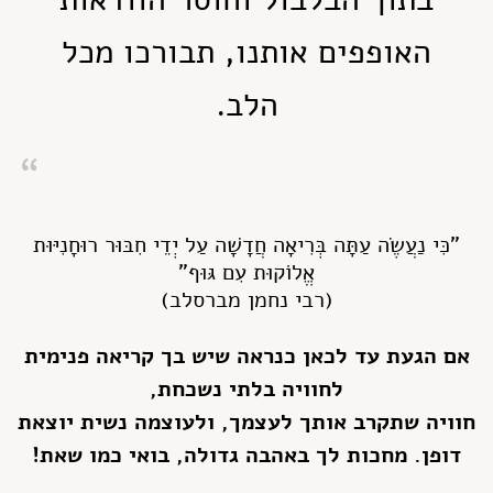
האופפים אותנו, תבורכו מכל
הלב.
"כִּי נַעֲשֶׂה עַתָּה בְּרִיאָה חֲדָשָׁה עַל יְדֵי חִבּוּר רוּחָנִיּוּת
אֱלוֹקוּת עִם גּוּף"
(רבי נחמן מברסלב)
אם הגעת עד לכאן כנראה שיש בך קריאה פנימית
לחוויה בלתי נשכחת,
חוויה שתקרב אותך לעצמך, ולעוצמה נשית יוצאת
דופן. מחכות לך באהבה גדולה, בואי כמו שאת!