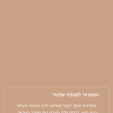
הִצְטָרְפִי לַקְּהִלָּה שֶׁלָּנוּ!
מזמינות אותך לקבל מאיתנו תוכן איכותי מעולם
הגוף נפש, להיות חלק משבט נשי מעורר השראה,