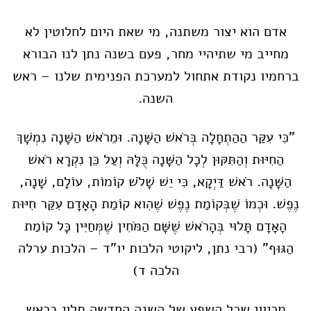
אדם הוא יצור משתנה, מי שאת היום לחלוטין לא
מחייב מי שתיהיי מחר, פעם בשנה נתן לנו הבורא
ברחמיו נקודת אתחול למערכת הפנימית שלנו – ראש
השנה.
"כִּי עִקַּר הַהַתְחָלָה בְּרֹאשׁ הַשָּׁנָה. וּמֵרֹאשׁ הַשָּׁנָה נִמְשָׁךְ
הַחִיּוּת וְהַתִּקּוּן לְכָל הַשָּׁנָה כֻּלָּהּ וְעַל כֵּן נִקְרָא רֹאשׁ
הַשָּׁנָה. רֹאשׁ דַּיְקָא, כִּי יֵשׁ שָׁלֹשׁ קוֹמוֹת, עוֹלָם, שָׁנָה,
נֶפֶשׁ. וּכְמוֹ שֶׁבְּקוֹמַת נֶפֶשׁ שֶׁהִוא קוֹמַת הָאָדָם עִקַּר חִיּוּת
הָאָדָם תָּלוּי בְּהָרֹאשׁ שֶׁשָּׁם הַמֹּחִין שֶׁמְּחַיִּין כָּל קוֹמַת
הַגּוּף" (רבי נתן, ליקוטי הלכות יו"ד – הלכות ערלה
הלכה ד)
מכיוון שכל השפע של השנה החדשה תלוי בראש