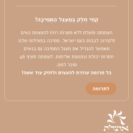
קְחִי חֵלֶק בְּמַעְגַּל הַתְּמִיכָה!
העמותה פועלת ללא מטרות רווח להעצמת נשים
ולקירוב לבבות בעם ישראל. תמיכה בפעילות שלנו
תאפשר להגדיל את מעגל התמיכה גם בנשים
חסרות יכולת ונפגעות אלימות. לעמותה סעיף 46
מוכר למס.
כל
תרומה עוזרת להעצים ולחזק עוד אשה!
לתרומה